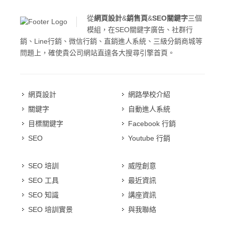
從
網頁設計
&
銷售頁
&
SEO關鍵字
三個
模組，在SEO關鍵字廣告、社群行
銷、Line行銷、微信行銷、直銷進人系統、三級分銷商城等
問題上，確使貴公司網站直達各大搜尋引擎首頁。
網頁設計
網路學校介紹
關鍵字
自動進人系統
目標關鍵字
Facebook 行銷
SEO
Youtube 行銷
SEO 培訓
威陞創意
SEO 工具
最近資訊
SEO 知識
講座資訊
SEO 培訓實景
與我聯絡