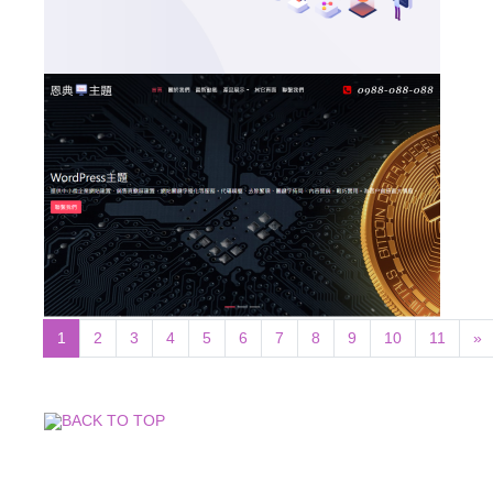
1
2
3
4
5
6
7
8
9
10
11
»
BACK TO TOP