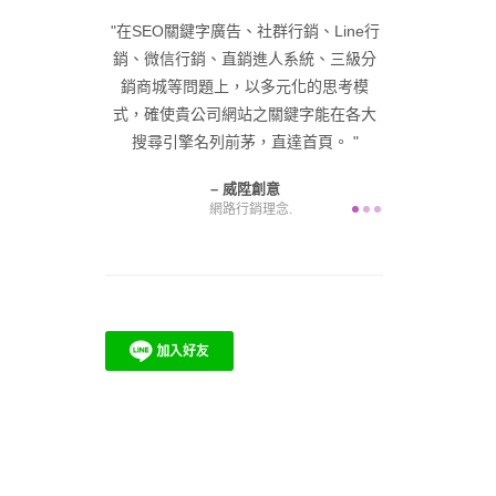
深經驗，已帶領
在SEO關鍵字廣告、社群行銷、Line行
在品牌優化與
零起步，成功塑
銷、微信行銷、直銷進人系統、三級分
入網路名牌，
峰。 給自己一
銷商城等問題上，以多元化的思考模
展公司業務，
在咫尺，困難由
式，確使貴公司網站之關鍵字能在各大
產值
為您解決！
搜尋引擎名列前茅，直達首頁。
意
威陞創意
網路行銷理念.