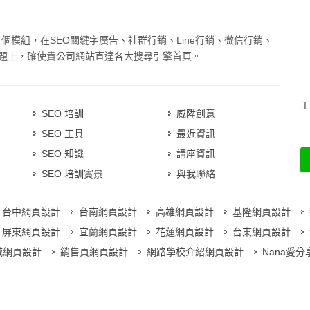
三個模組，在SEO關鍵字廣告、社群行銷、Line行銷、微信行銷、
題上，確使貴公司網站直達各大搜尋引擎首頁。
工
SEO 培訓
威陞創意
SEO 工具
最近資訊
SEO 知識
講座資訊
SEO 培訓實景
與我聯絡
台中網頁設計
台南網頁設計
高雄網頁設計
基隆網頁設計
屏東網頁設計
宜蘭網頁設計
花蓮網頁設計
台東網頁設計
城網頁設計
銷售頁網頁設計
網路學校介紹網頁設計
Nana愛