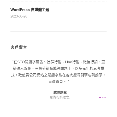
WordPress 自媒體主題
2023-05-26
客戶留言
型企業
在SEO關鍵字廣告、社群行銷、Line行銷、微信行銷、直
在品
己一個
銷進人系統、三級分銷商城等問題上，以多元化的思考模
潛在
意為您
式，確使貴公司網站之關鍵字能在各大搜尋引擎名列前茅，
直達首頁。
威陞創意
網路行銷理念.