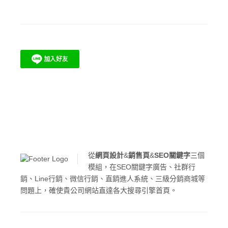
從
網頁設計
&
銷售頁
&
SEO關鍵字
三個
模組，在SEO關鍵字廣告、社群行
銷、Line行銷、微信行銷、直銷進人系統、三級分銷商城等
問題上，確使貴公司網站直達各大搜尋引擎首頁。