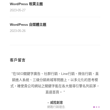
WordPress 租賃主題
2023-05-27
WordPress 自媒體主題
2023-05-26
客戶留言
型企業
在SEO關鍵字廣告、社群行銷、Line行銷、微信行銷、直
在品
己一個
銷進人系統、三級分銷商城等問題上，以多元化的思考模
潛在
意為您
式，確使貴公司網站之關鍵字能在各大搜尋引擎名列前茅，
直達首頁。
威陞創意
網路行銷理念.