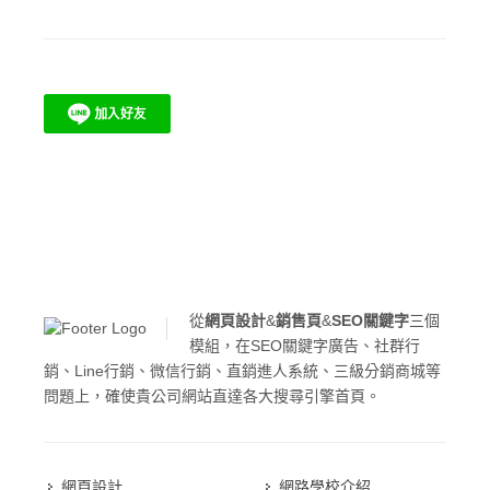
從
網頁設計
&
銷售頁
&
SEO關鍵字
三個
模組，在SEO關鍵字廣告、社群行
銷、Line行銷、微信行銷、直銷進人系統、三級分銷商城等
問題上，確使貴公司網站直達各大搜尋引擎首頁。
網頁設計
網路學校介紹