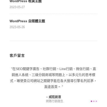
WordPress 租賃主題
2023-05-27
WordPress 自媒體主題
2023-05-26
客戶留言
型企業
在SEO關鍵字廣告、社群行銷、Line行銷、微信行銷、直
在品
己一個
銷進人系統、三級分銷商城等問題上，以多元化的思考模
潛在
意為您
式，確使貴公司網站之關鍵字能在各大搜尋引擎名列前茅，
直達首頁。
威陞創意
網路行銷理念.