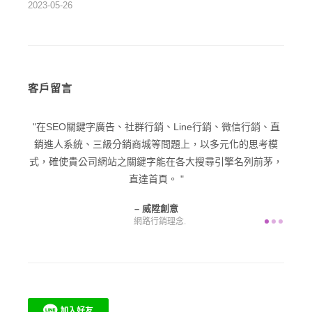
2023-05-26
客戶留言
企業
在SEO關鍵字廣告、社群行銷、Line行銷、微信行銷、直
在品牌
一個
銷進人系統、三級分銷商城等問題上，以多元化的思考模
潛在客
為您
式，確使貴公司網站之關鍵字能在各大搜尋引擎名列前茅，
直達首頁。
威陞創意
網路行銷理念.