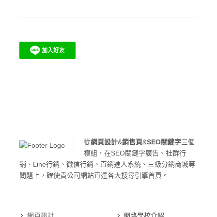
從
網頁設計
&
銷售頁
&
SEO關鍵字
三個
模組，在SEO關鍵字廣告、社群行
銷、Line行銷、微信行銷、直銷進人系統、三級分銷商城等
問題上，確使貴公司網站直達各大搜尋引擎首頁。
網頁設計
網路學校介紹