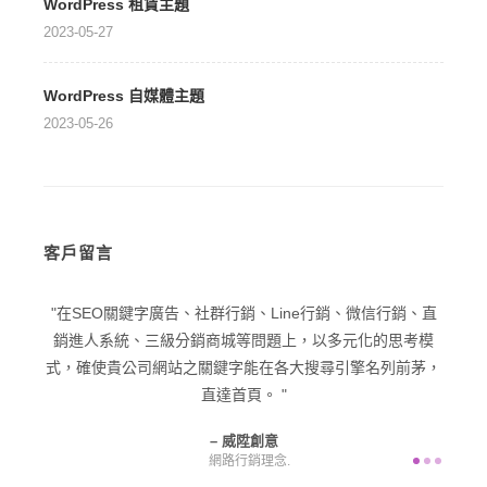
WordPress 租賃主題
2023-05-27
WordPress 自媒體主題
2023-05-26
客戶留言
型企業
在SEO關鍵字廣告、社群行銷、Line行銷、微信行銷、直
在品
己一個
銷進人系統、三級分銷商城等問題上，以多元化的思考模
潛在
意為您
式，確使貴公司網站之關鍵字能在各大搜尋引擎名列前茅，
直達首頁。
威陞創意
網路行銷理念.