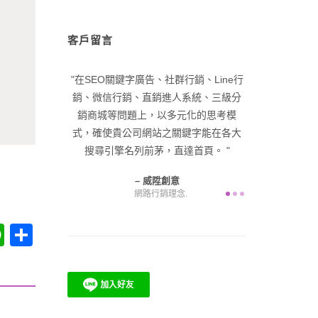
客戶留言
深經驗，已帶領
在SEO關鍵字廣告、社群行銷、Line行
在品牌優化與
零起步，成功塑
銷、微信行銷、直銷進人系統、三級分
入網路名牌，
峰。 給自己一
銷商城等問題上，以多元化的思考模
展公司業務，
在咫尺，困難由
式，確使貴公司網站之關鍵字能在各大
產值
為您解決！
搜尋引擎名列前茅，直達首頁。
意
威陞創意
網路行銷理念.
at
WhatsApp
分享