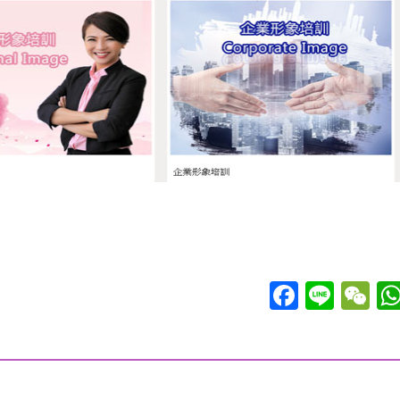
Nana以十餘年行業資
臺灣各類中小型企業從
造個人品牌，走向行業頂
個機會，成功距離你近
奇異恩典數位創意
威陞創
銷售頁.
Facebook
Line
WeCh