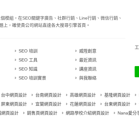
三個模組，在SEO關鍵字廣告、社群行銷、Line行銷、微信行銷、
題上，確使貴公司網站直達各大搜尋引擎首頁。
工
SEO 培訓
威陞創意
SEO 工具
最近資訊
SEO 知識
講座資訊
SEO 培訓實景
與我聯絡
台中網頁設計
台南網頁設計
高雄網頁設計
基隆網頁設計
屏東網頁設計
宜蘭網頁設計
花蓮網頁設計
台東網頁設計
城網頁設計
銷售頁網頁設計
網路學校介紹網頁設計
Nana愛