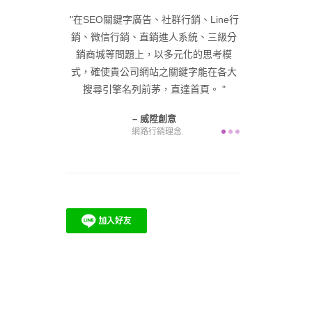
深經驗，已帶領
在SEO關鍵字廣告、社群行銷、Line行
在品牌優化與
零起步，成功塑
銷、微信行銷、直銷進人系統、三級分
入網路名牌，
峰。 給自己一
銷商城等問題上，以多元化的思考模
展公司業務，
在咫尺，困難由
式，確使貴公司網站之關鍵字能在各大
產值
為您解決！
搜尋引擎名列前茅，直達首頁。
意
威陞創意
網路行銷理念.