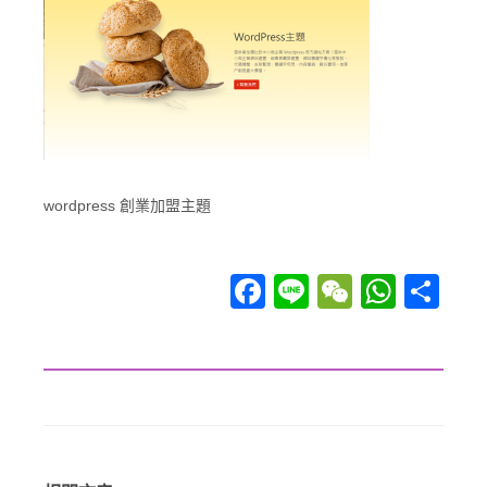
wordpress 創業加盟主題
Facebook
Line
WeChat
WhatsApp
分享