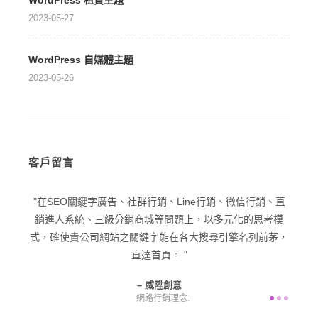
WordPress 租賃主題
2023-05-27
WordPress 自媒體主題
2023-05-26
客戶留言
型企業
在SEO關鍵字廣告、社群行銷、Line行銷、微信行銷、直
在品
己一個
銷進人系統、三級分銷商城等問題上，以多元化的思考模
潛在
意為您
式，確使貴公司網站之關鍵字能在各大搜尋引擎名列前茅，
直達首頁。
威陞創意
網路行銷理念.