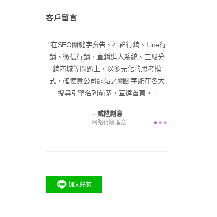
客戶留言
深經驗，已帶領
在SEO關鍵字廣告、社群行銷、Line行
在品牌優化與
零起步，成功塑
銷、微信行銷、直銷進人系統、三級分
入網路名牌，
峰。 給自己一
銷商城等問題上，以多元化的思考模
展公司業務，
在咫尺，困難由
式，確使貴公司網站之關鍵字能在各大
產值
為您解決！
搜尋引擎名列前茅，直達首頁。
意
威陞創意
網路行銷理念.