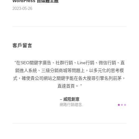
WordPress 自媒體主題
2023-05-26
客戶留言
型企業
在SEO關鍵字廣告、社群行銷、Line行銷、微信行銷、直
在品
己一個
銷進人系統、三級分銷商城等問題上，以多元化的思考模
潛在
意為您
式，確使貴公司網站之關鍵字能在各大搜尋引擎名列前茅，
直達首頁。
威陞創意
網路行銷理念.