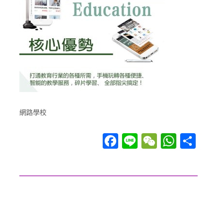
網路學校
Facebook
Line
WeChat
WhatsApp
分享