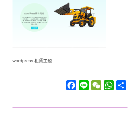
wordpress 租賃主題
Facebook
Line
WeChat
WhatsApp
分享