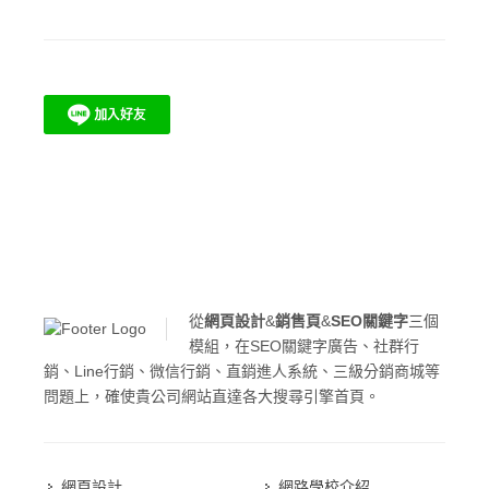
從
網頁設計
&
銷售頁
&
SEO關鍵字
三個
模組，在SEO關鍵字廣告、社群行
銷、Line行銷、微信行銷、直銷進人系統、三級分銷商城等
問題上，確使貴公司網站直達各大搜尋引擎首頁。
網頁設計
網路學校介紹