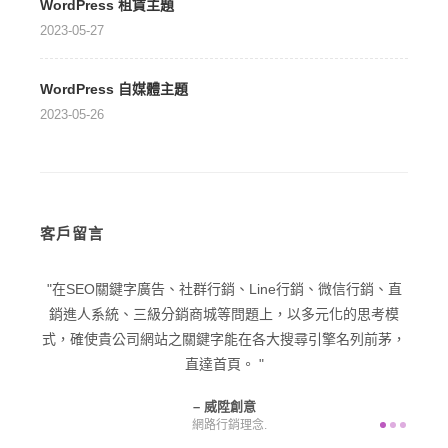
WordPress 租賃主題
2023-05-27
WordPress 自媒體主題
2023-05-26
客戶留言
型企業
在SEO關鍵字廣告、社群行銷、Line行銷、微信行銷、直
在品
己一個
銷進人系統、三級分銷商城等問題上，以多元化的思考模
潛在
意為您
式，確使貴公司網站之關鍵字能在各大搜尋引擎名列前茅，
直達首頁。
威陞創意
網路行銷理念.