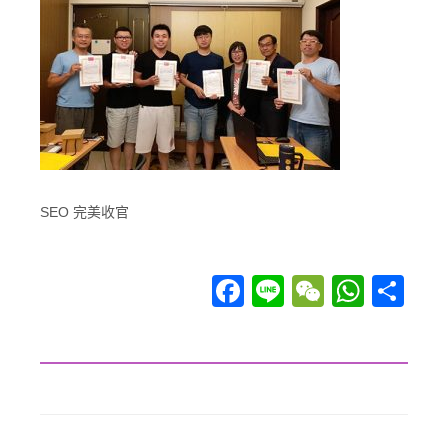
SEO 完美收官
Facebook
Line
WeChat
WhatsApp
分享