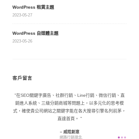
WordPress 租賃主題
2023-05-27
WordPress 自媒體主題
2023-05-26
客戶留言
型企業
在SEO關鍵字廣告、社群行銷、Line行銷、微信行銷、直
在品
己一個
銷進人系統、三級分銷商城等問題上，以多元化的思考模
潛在
意為您
式，確使貴公司網站之關鍵字能在各大搜尋引擎名列前茅，
直達首頁。
威陞創意
網路行銷理念.