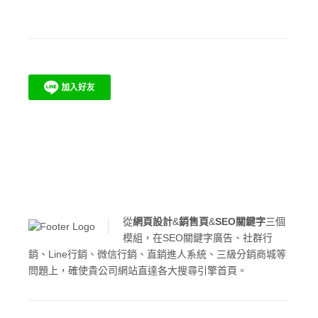
從
網頁設計
&
銷售頁
&
SEO關鍵字
三個
模組，在SEO關鍵字廣告、社群行
銷、Line行銷、微信行銷、直銷進人系統、三級分銷商城等
問題上，確使貴公司網站直達各大搜尋引擎首頁。