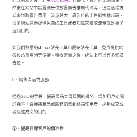
建立網站之後，利用
SEO技術
進行優化，提升網站的流量，
然後在網站中設置廣告位放置廣告推廣代碼等，通過這種方
式來賺取廠告費用。流量越大，廣告位的出售價格就越高，
很多網站通過提供免費的工具或者知識來獲取流量就是為了
這個目的。
如我們熟悉的chinaz站長工具和愛站站長工具，免費提供給
各位站長查詢等便捷。獲得流量之後，網站上可以有多個廣
告位。
b、銷售產品或服務
通過SEO的手段，提高產品宣傳頁面的排名，增加用戶訪問
的幾率，直接將產品或服務銷售到終端使用者，達到成交或
者促進成交的目的。
②、提高目標客戶的精准性