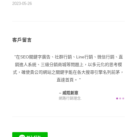
2023-05-26
客戶留言
關鍵字廣告、社群行銷、Line行銷、微信行銷、直
在品牌優化與品牌戰
系統、三級分銷商城等問題上，以多元化的思考模
潛在客戶為目標，擴展
貴公司網站之關鍵字能在各大搜尋引擎名列前茅，
產
直達首頁。
威陞創意
網路行銷理念.