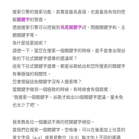
搜索引擎的搜索功能，其實是最為直接、也是最為有效的挖
掘
關鍵字
的管道。
透過搜索引擎可以挖掘到
長尾關鍵字
詞、問題關鍵字和、主
題關鍵字等。
為什麼這麼說呢？
請想一下，當您在搜索一個關鍵字的時候，是不是會出現谷
歌的下拉式關鍵字選單的建議呢？
這些下拉式關鍵字選單，都是谷歌給出和您所搜索的關鍵字
有著極強的相關性。
您會懷疑這些關鍵字沒有人搜索嗎？
當關鍵字做到一個極致的時候，有時候會有個錯覺：
“我搜索一個關鍵字，谷歌才給出10個關鍵字建議，量未免
也太少了吧”。
我來教各位一個屢試不爽的挖關鍵字絕招。
當我們在搜索一個關鍵字，空格後，可以在後面加上任意的
英文字母（a-z）或者是數位（0-9）每次加上不同的尾碼