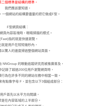
第二個標準是結構的標準，
我們應該要知道，
話，一個網站的結構要儘量的把它做成F型。
F型網頁結構：
網頁內容區塊時，眼睛掃描的模式。
F(Fast)指的就是快速瀏覽。
也就是用戶在短短幾秒內，
睛以驚人的速度掃過整個網站頁面。
 NNGroup 的眼動追蹤研究而被推廣普及，
中記錄了超過200位用戶瀏覽網頁時，
讀行為在許多不同的網站任務中相當一致。
來有點像字母 F，並包含以下3個組成部分：
. 用戶首先以水平方向閱讀，
常是在內容區域的上半部分。