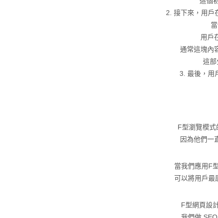
這個
2. 接下來，用
當
用戶
通常這塊內
這部
3. 最後，
F型瀏覽模式
因為他們一
當我們應用F
可以將用戶最
F型網頁設
我們做 S