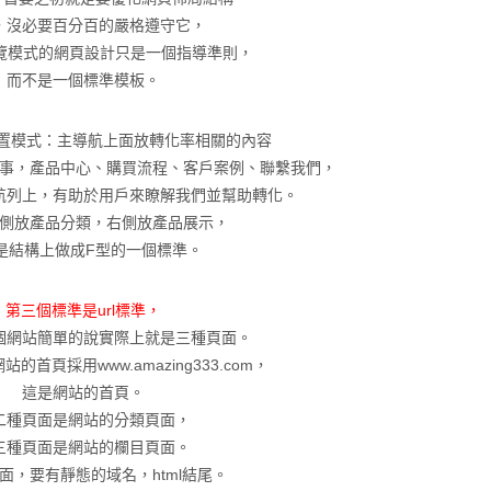
，沒必要百分百的嚴格遵守它，
瀏覽模式的網頁設計只是一個指導準則，
而不是一個標準模板。
置模式：主導航上面放轉化率相關的內容
事，產品中心、購買流程、客戶案例、聯繫我們，
航列上，有助於用戶來瞭解我們並幫助轉化。
側放產品分類，右側放產品展示，
是結構上做成F型的一個標準。
第三個標準是url標準，
個網站簡單的說實際上就是三種頁面。
的首頁採用www.amazing333.com，
這是網站的首頁。
二種頁面是網站的分類頁面，
三種頁面是網站的欄目頁面。
面，要有靜態的域名，html結尾。