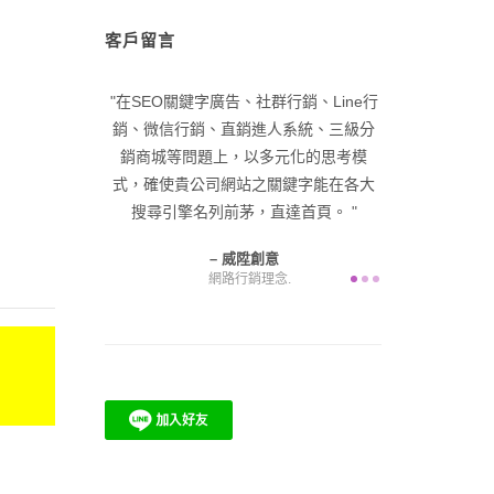
客戶留言
行銷、Line行
在品牌優化與品牌戰略方面，以擠身進
Nana以十
人系統、三級分
入網路名牌，吸引潛在客戶為目標，擴
臺灣各類中小
元化的思考模
展公司業務，為貴公司增進公司營收及
造個人品牌，走
關鍵字能在各大
產值，產生收益。
個機會，成功
直達首頁。
奇異恩典
威陞創意
網頁設計.
意
念.