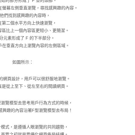
初始的部分形成了 F 型的頭部。
戶在螢幕左側垂直瀏覽，尋找感興趣的內容。
他們找到感興趣的內容時，
在第二個水平方向上快速瀏覽，
容區比上一個內容區更短小、更簡潔。
分元素形成了 F 的下半部分。
用戶在垂直方向上瀏覽內容的左側區域。
如圖所示：
的網頁設計，用戶可以很舒服地瀏覽。
直是從上至下、從左至右的閱讀網頁。
型瀏覽模型去思考用戶行為方式的時候，
感興趣的內容沿著F型瀏覽模型去布局！
計模式，是遵循人眼瀏覽的共同趨勢，
EO 首要之初就是要優化網頁佈局結構。