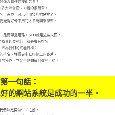
好像沒有任何技術含量！
許多大師會把SEO說的很簡單，
名上首頁，可以利用技巧搶佔排名，
們覺得好像不用花太多時間來學習。
Nana以十餘年行業資深經驗，已帶領
在SEO關鍵字廣告、社群
臺灣各類中小型企業從零起步，成功塑
銷、微信行銷、直銷進
EO是簡單還是難，SEO就是這些東西。
造個人品牌，走向行業頂峰。 給自己一
銷商城等問題上，以多
們認真的去執行，就是會有排名，
個機會，成功距離你近在咫尺，困難由
式，確使貴公司網站之
因為我們的終極目標：
奇異恩典數位創意為您解決！
搜尋引擎名列前茅，
的排名、獲得更多互聯網上的客戶，
威陞創意
威陞創
識的操作，它就是能夠達到這些目標。
銷售頁.
網路行銷理
第一句話：
擇好的網站系統是成功的一半。
我們決定要做SEO之前，