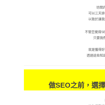
坊間
可以三天排
以致於讓我
不管您覺得S
只要我
就是獲得好
透過這些知
做SEO之前，選