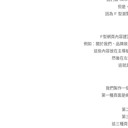
但是
因為 F 型
F型網頁內容建
例如：關於我們、品牌故
這些內容放在主導
然後在左
這就
我們製作一
第一種頁面是網站
第
第
這三種頁