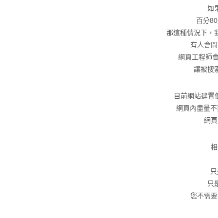
如
百分8
那這種情況下，
有人會問
網頁工程師會
讓被搜
目前網站建置使
網頁內盡量不要
網頁
相
只
只
您不需要