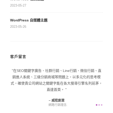
2023-05-27
WordPress 自媒體主題
2023-05-26
客戶留言
型企業
在SEO關鍵字廣告、社群行銷、Line行銷、微信行銷、直
在品
己一個
銷進人系統、三級分銷商城等問題上，以多元化的思考模
潛在
意為您
式，確使貴公司網站之關鍵字能在各大搜尋引擎名列前茅，
直達首頁。
威陞創意
網路行銷理念.