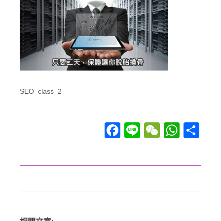
SEO_class_2
Facebook
Line
WeChat
WhatsApp
分享