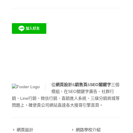
從
網頁設計
&
銷售頁
&
SEO關鍵字
三個
模組，在SEO關鍵字廣告、社群行
銷、Line行銷、微信行銷、直銷進人系統、三級分銷商城等
問題上，確使貴公司網站直達各大搜尋引擎首頁。
網頁設計
網路學校介紹