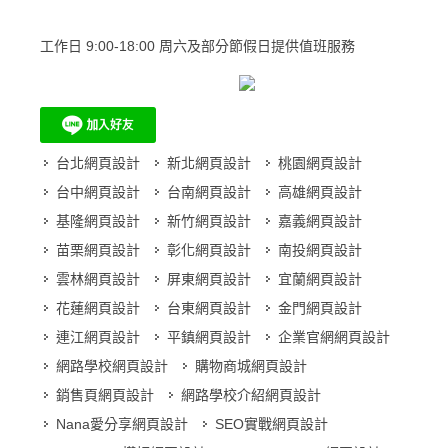
工作日
9:00-18:00 周六及部分節假日提供值班服務
台北網頁設計
新北網頁設計
桃園網頁設計
台中網頁設計
台南網頁設計
高雄網頁設計
基隆網頁設計
新竹網頁設計
嘉義網頁設計
苗栗網頁設計
彰化網頁設計
南投網頁設計
雲林網頁設計
屏東網頁設計
宜蘭網頁設計
花蓮網頁設計
台東網頁設計
金門網頁設計
連江網頁設計
平鎮網頁設計
企業官網網頁設計
網路學校網頁設計
購物商城網頁設計
銷售頁網頁設計
網路學校介紹網頁設計
Nana愛分享網頁設計
SEO實戰網頁設計