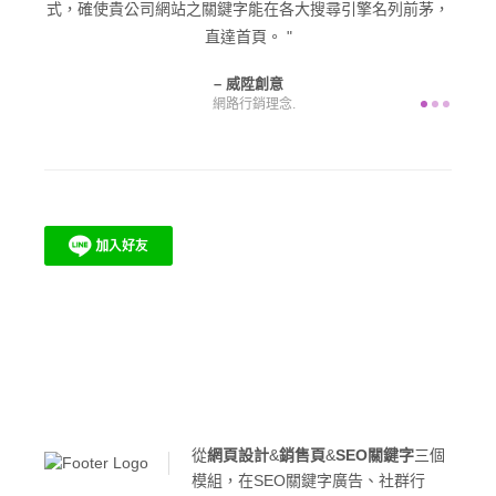
貴公司網站之關鍵字能在各大搜尋引擎名列前茅，
產
直達首頁。
威陞創意
網路行銷理念.
從
網頁設計
&
銷售頁
&
SEO關鍵字
三個
模組，在SEO關鍵字廣告、社群行