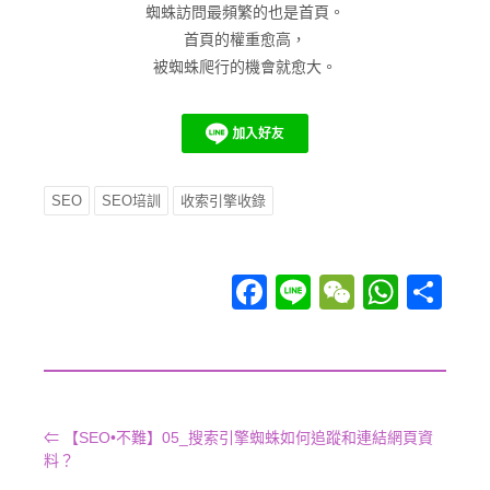
蜘蛛訪問最頻繁的也是首頁。
首頁的權重愈高，
被蜘蛛爬行的機會就愈大。
SEO
SEO培訓
收索引擎收錄
Facebook
Line
WeChat
WhatsApp
分享
⇐ 【SEO•不難】05_搜索引擎蜘蛛如何追蹤和連結網頁資
料？