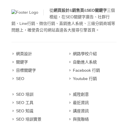
從
網頁設計
&
銷售頁
&
SEO關鍵字
三個
模組，在SEO關鍵字廣告、社群行
銷、Line行銷、微信行銷、直銷進人系統、三級分銷商城等
問題上，確使貴公司網站直達各大搜尋引擎首頁。
網頁設計
網路學校介紹
關鍵字
自動進人系統
目標關鍵字
Facebook 行銷
SEO
Youtube 行銷
SEO 培訓
威陞創意
SEO 工具
最近資訊
SEO 知識
講座資訊
SEO 培訓實景
與我聯絡