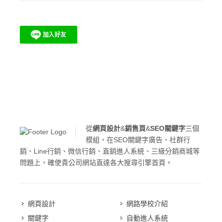
從
網頁設計
&
銷售頁
&
SEO關鍵字
三個
模組，在SEO關鍵字廣告、社群行
銷、Line行銷、微信行銷、直銷進人系統、三級分銷商城等
問題上，確使貴公司網站直達各大搜尋引擎首頁。
網頁設計
網路學校介紹
關鍵字
自動進人系統