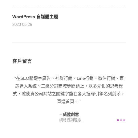
WordPress 自媒體主題
2023-05-26
客戶留言
關鍵字廣告、社群行銷、Line行銷、微信行銷、直
在品牌優化與品牌戰
系統、三級分銷商城等問題上，以多元化的思考模
潛在客戶為目標，擴展
貴公司網站之關鍵字能在各大搜尋引擎名列前茅，
產
直達首頁。
威陞創意
網路行銷理念.