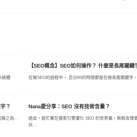
【SEO概念】SEO如何操作？ 什麼是長尾關鍵
系統體
在做SEO的過程中， 百分80的時間都是在做長尾關鍵字， 一
鍵字？
Nana愛分享：SEO 沒有技術含量？
之為...
過去，我忙著在搜索引擎優化 SEO 的世界裏，無暇去理
伙...