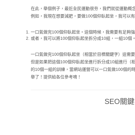
在此，舉個例子，最近全民運動很夯，我們就從運動概
例如，我現在想要減肥，要做100個仰臥起坐，我可以
一口氣做完100個仰臥起坐。這個時候，我需要有足夠
或者，我可以將100個仰臥起坐拆分成10組，一組10
一口氣做完100個仰臥起坐（相當於目標關鍵字）這需
但是如果把這個100個仰臥起坐進行拆分成10組進行
的10個一組的訓練，當網站運營可以一口氣做100個
舉了！提供給各位參考唷！
SEO關