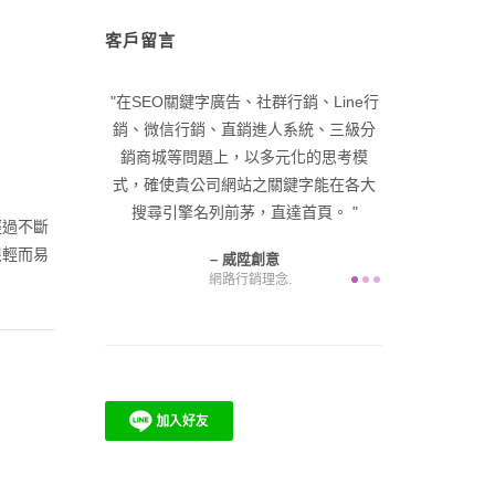
客戶留言
深經驗，已帶領
在SEO關鍵字廣告、社群行銷、Line行
在品牌優化與
零起步，成功塑
銷、微信行銷、直銷進人系統、三級分
入網路名牌，
峰。 給自己一
銷商城等問題上，以多元化的思考模
展公司業務，
在咫尺，困難由
式，確使貴公司網站之關鍵字能在各大
產值
為您解決！
搜尋引擎名列前茅，直達首頁。
經過不斷
很輕而易
意
威陞創意
網路行銷理念.