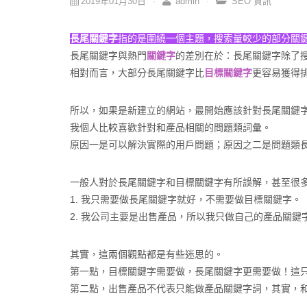
2019年01月30日
admin
SEO 資訊
長尾關鍵字
指的是圍繞一個主題，搜索量較少的部分關
長尾關鍵字與熱門
關鍵字
的差別在於：長尾關鍵字除了
相對而言，大部分長尾關鍵字比
目標關鍵字
更容易獲得
所以，如果是新建立的網站，最開始應該針對長尾關鍵
我個人比較喜歡針對和產品相關的問題類詞彙。
原因一是可以解決實際的用戶問題；原因之二是問題類
一般人對於長尾關鍵字和目標關鍵字有所誤解，甚至很
1. 我只需要做長尾關鍵字就好，不需要做目標關鍵字。
2. 我公司主要是出售產品，所以我只做自己的產品關鍵
其實，這兩個觀點都是有些迷思的。
第一點，目標關鍵字需要做，長尾關鍵字更需要做！這
第二點，出售產品不代表只能做產品關鍵字詞，其實，