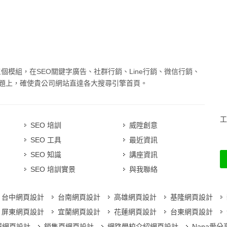
三個模組，在SEO關鍵字廣告、社群行銷、Line行銷、微信行銷、
題上，確使貴公司網站直達各大搜尋引擎首頁。
工
SEO 培訓
威陞創意
SEO 工具
最近資訊
SEO 知識
講座資訊
SEO 培訓實景
與我聯絡
台中網頁設計
台南網頁設計
高雄網頁設計
基隆網頁設計
屏東網頁設計
宜蘭網頁設計
花蓮網頁設計
台東網頁設計
城網頁設計
銷售頁網頁設計
網路學校介紹網頁設計
Nana愛