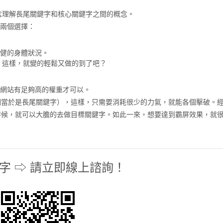
念理解長尾關鍵字和核心關鍵字之間的概念。
有兩個選擇：
Nana以十餘年行業資
強健的身體狀況。
臺灣各類中小型企業從
個。這樣，就變的輕鬆又做的到了吧？
造個人品牌，走向行業頂
個機會，成功距離你近
要網站有足夠高的權重才可以。
奇異恩典數位創意
（相當於是長尾關鍵字），這樣，只需要消耗很少的力氣，就能各個擊破。
的時候，就可以大膽的去做目標關鍵字。如此一來，想要達到霸屏效果，就
威陞創
銷售頁.
鍵字 ⇨ 請立即線上諮詢！