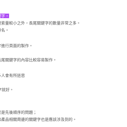
鍵字。
搜索量較小之外，長尾關鍵字的數量非常之多。
排名。
字進行頁面的製作。
長尾關鍵字的內容比較容易製作。
多人會有所迷思
字就好。
只是先後順序的問題；
和產品相關周邊的關鍵字也是應該涉及到的。